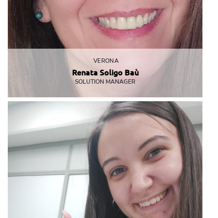
VERONA
Renata Soligo Baù
SOLUTION MANAGER
Fa mille corse tra MBE e fare la mamma ma la sua precisione e
competenza non viene mai meno!
info@mbeverona.it