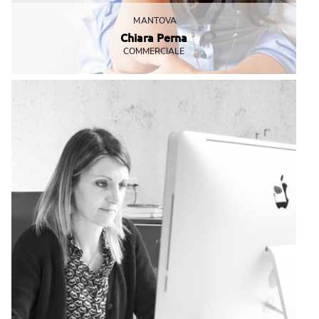
MANTOVA
Chiara Perna
COMMERCIALE
Attenzione quando parlate con lei...alla fine potreste accorgervi
di aver comprato cento powerbank personalizzati senza
accorgevene!
cperna@mbemantova.it