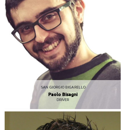
SAN GIORGIO BIGARELLO
Paolo Bisagni
DRIVER
I suoi occhi ridono prima di lui!
pbisagni@mbemantova.it