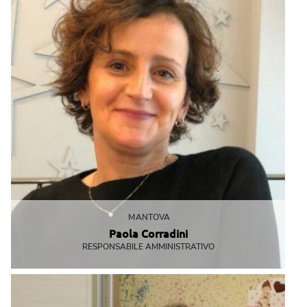
MANTOVA
Paola Corradini
RESPONSABILE AMMINISTRATIVO
I suoi giorni sono scanditi dai numeri e i conti con lei tornano
sempre
pcorradini@mbemantova.it