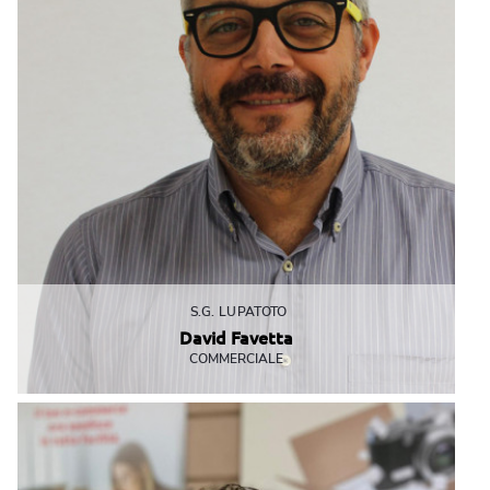
S.G. LUPATOTO
David Favetta
COMMERCIALE
Micrologistica-Ecommerce-Imballaggio-Spedizione: l’esperto
di tutto il processo è proprio lui!
dfavetta@mbemantova.it