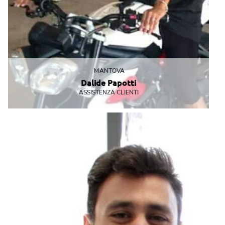
MANTOVA
Dalide Papotti
ASSISTENZA CLIENTI
Non le sfugge mai nulla e se vuoi con lei puoi anche confessarti!
dpapotti@mbemantova.it