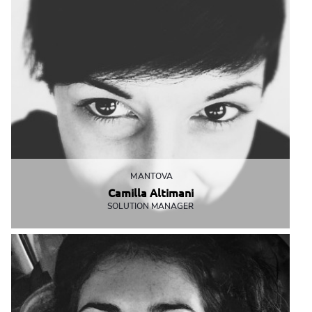
MANTOVA
Camilla Altimani
SOLUTION MANAGER
Perde la sua invidiabile calma solo se la obblighi a mangiare
PANE e SALAME
caltimani@mbemantova.it