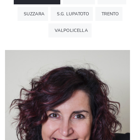
Rassegna stampa
SUZZARA
S.G. LUPATOTO
TRENTO
Spedire vino
VALPOLICELLA
MBE SafeValue
Gadget
Realizzazioni
Contatti
Spedizioni