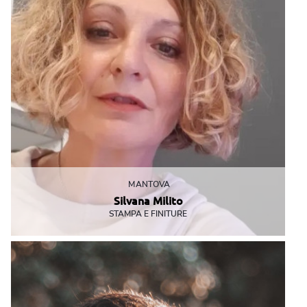
MANTOVA
Silvana Milito
STAMPA E FINITURE
I cuccioli sono la sua passione a quattro zampe e a due, grandi o
piccoli che siano
smilito@mbemantova.it