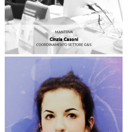
MANTOVA
Cinzia Casoni
COORDINAMENTO SETTORE G&S
Dire che è PRECISA è banale: se potesse allineerebbe anche il
mondo
ccasoni@mbemantova.it