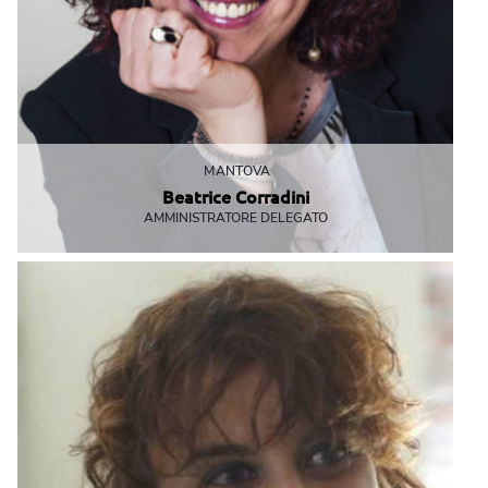
Spedizione
Pre-Spedizione
Post-Spedizione
MANTOVA
Beatrice Corradini
AMMINISTRATORE DELEGATO
Grafica & Stampa
Quando pensa una cosa...la vuole già fatta!
bcorradini@mbemantova.it
Comunicazione & Grafica
Stampa Digitale & Offset
Abbigliamento & Gadget