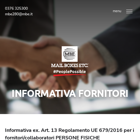
0376 325300
menu
mbe280@mbe.it
INFORMATIVA FORNITORI
Home
Chi siamo
Informativa ex. Art. 13 Regolamento UE 679/2016 per i
Staff
fornitori/collaboratori PERSONE FISICHE