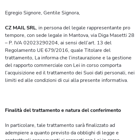
Rassegna stampa
Egregio Signore, Gentile Signora,
Spedire vino
CZ MAIL SRL
, in persona del legale rappresentante pro
tempore, con sede legale in Mantova, via Diga Masetti 28
MBE SafeValue
– P. IVA 02023290204, ai sensi dell’art. 13 del
Regolamento UE 679/2016, quale Titolare del
Gadget
trattamento, La informa che l’instaurazione e la gestione
del rapporto commerciale con Lei in corso comporta
Realizzazioni
l’acquisizione ed il trattamento dei Suoi dati personali, nei
limiti ed alle condizioni di cui alla presente informativa.
Contatti
Finalità del trattamento e natura del conferimento
In particolare, tale trattamento sarà finalizzato ad
Spedizioni
adempiere a quanto previsto da obblighi di legge e