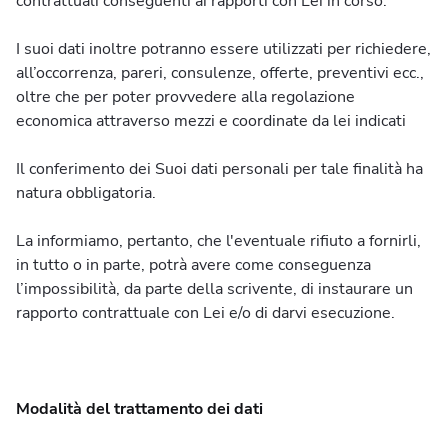
contrattuali conseguenti ai rapporti con Lei in corso.
Spedizione
Pre-Spedizione
I suoi dati inoltre potranno essere utilizzati per richiedere,
Post-Spedizione
all’occorrenza, pareri, consulenze, offerte, preventivi ecc.,
oltre che per poter provvedere alla regolazione
economica attraverso mezzi e coordinate da lei indicati
Il conferimento dei Suoi dati personali per tale finalità ha
natura obbligatoria.
Grafica & Stampa
La informiamo, pertanto, che l'eventuale rifiuto a fornirli,
in tutto o in parte, potrà avere come conseguenza
Comunicazione & Grafica
l’impossibilità, da parte della scrivente, di instaurare un
Stampa Digitale & Offset
rapporto contrattuale con Lei e/o di darvi esecuzione.
Abbigliamento & Gadget
Modalità del trattamento dei dati