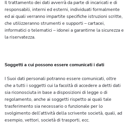
Il trattamento dei dati avverrà da parte di incaricati e di
responsabili, interni ed esterni, individuati formalmente
Soluzioni web
ed ai quali verranno impartite specifiche istruzioni scritte,
che utilizzeranno strumenti e supporti – cartacei,
Siti su Misura
informatici o telematici – idonei a garantirne la sicurezza e
Social & Newsletter
la riservatezza.
Servizi per il Web
Soggetti a cui possono essere comunicati i dati
I Suoi dati personali potranno essere comunicati, oltre
che a tutti i soggetti cui la facoltà di accedere a detti dati
Logistica, micrologistica e
sia riconosciuta in base a disposizioni di legge o di
servizi integrati
regolamento, anche ai soggetti rispetto ai quali tale
trasferimento sia necessario o funzionale per lo
svolgimento dell’attività della scrivente società, quali, ad
esempio, vettori, società di trasporti, ecc.